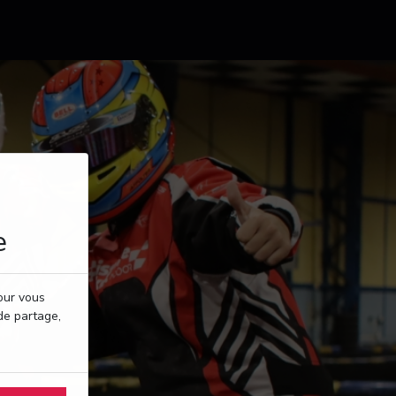
e
pour vous
de partage,