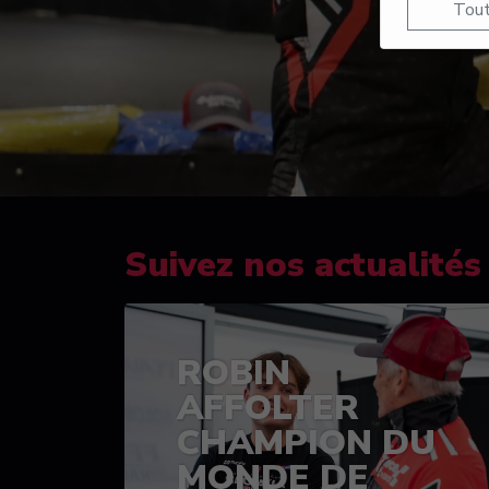
Tout
Suivez nos actualités
ROBIN
AFFOLTER
CHAMPION DU
MONDE DE