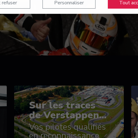
 refuser
Personnaliser
Tout ac
Sur les traces
de Verstappen...
Vos pilotes qualifiés
en reconnaissance