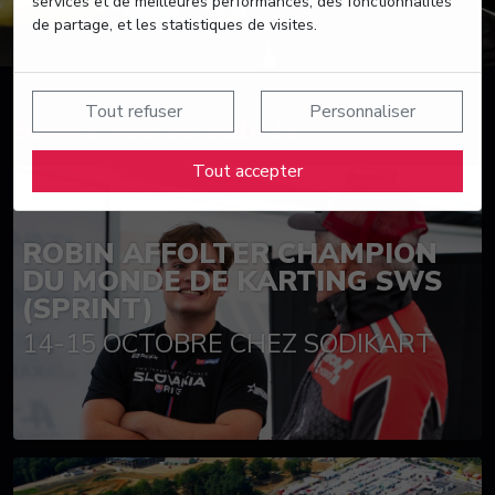
services et de meilleures performances, des fonctionnalités
de partage, et les statistiques de visites.
Tout refuser
Personnaliser
Suivez nos actualités
Tout accepter
ROBIN AFFOLTER CHAMPION
DU MONDE DE KARTING SWS
(SPRINT)
14-15 OCTOBRE CHEZ SODIKART