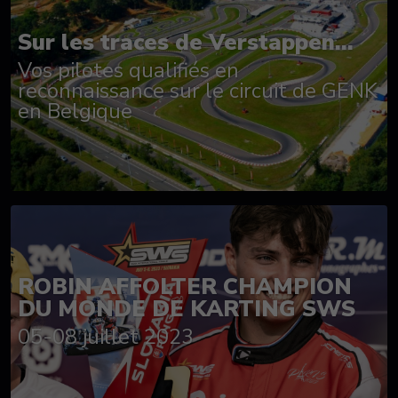
Sur les traces de Verstappen...
Vos pilotes qualifiés en
reconnaissance sur le circuit de GENK
en Belgique
ROBIN AFFOLTER CHAMPION
DU MONDE DE KARTING SWS
05-08 juillet 2023