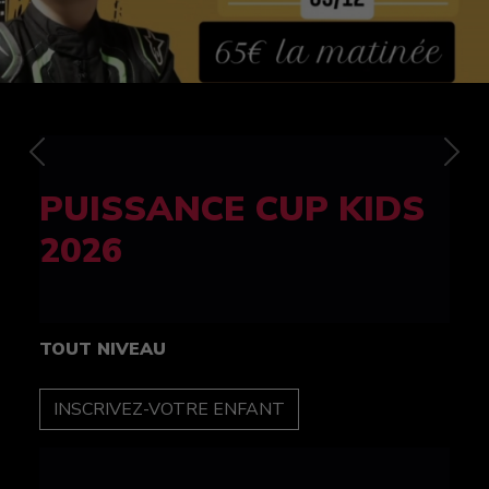
Previous
Nex
FELINE CUP 100%
féminine
TOUT NIVEAU
INSCRIPTION