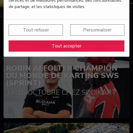
services et de meilleures performances, des fonctionnalités
de partage, et les statistiques de visites.
Tout refuser
Personnaliser
Suivez nos actualités
Tout accepter
ROBIN AFFOLTER CHAMPION
DU MONDE DE KARTING SWS
(SPRINT)
14-15 OCTOBRE CHEZ SODIKART