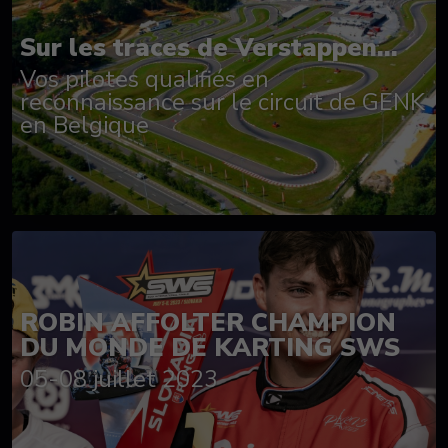
Sur les traces de Verstappen...
Vos pilotes qualifiés en
reconnaissance sur le circuit de GENK
en Belgique
ROBIN AFFOLTER CHAMPION
DU MONDE DE KARTING SWS
05-08 juillet 2023