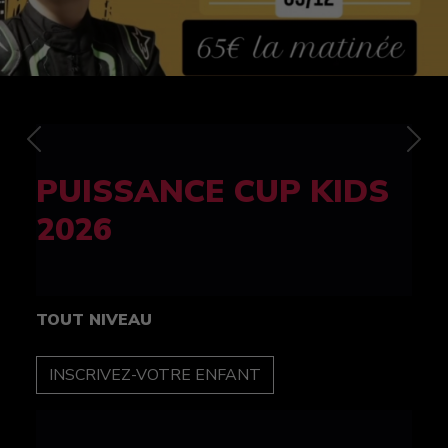
Previous
Nex
FELINE CUP 100%
féminine
TOUT NIVEAU
INSCRIPTION