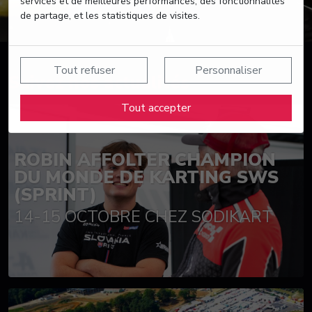
services et de meilleures performances, des fonctionnalités
de partage, et les statistiques de visites.
Tout refuser
Personnaliser
Suivez nos actualités
Tout accepter
ROBIN AFFOLTER CHAMPION
DU MONDE DE KARTING SWS
(SPRINT)
14-15 OCTOBRE CHEZ SODIKART