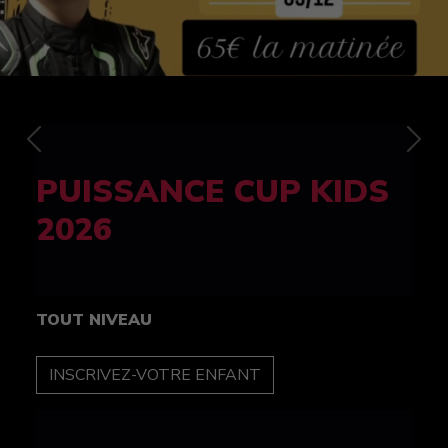
Previous
Nex
FELINE CUP 100%
féminine
TOUT NIVEAU
INSCRIPTION