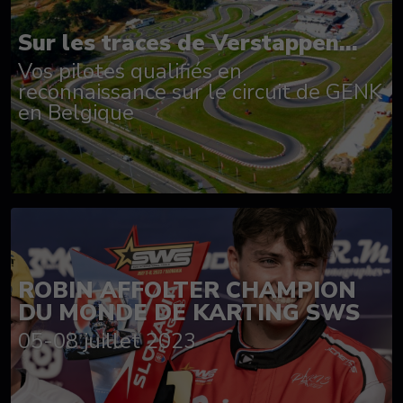
Sur les traces de Verstappen...
Vos pilotes qualifiés en
reconnaissance sur le circuit de GENK
en Belgique
ROBIN AFFOLTER CHAMPION
DU MONDE DE KARTING SWS
05-08 juillet 2023