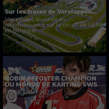
Sur les traces de Verstappen...
Vos pilotes qualifiés en
reconnaissance sur le circuit de GENK
en Belgique
ROBIN AFFOLTER CHAMPION
DU MONDE DE KARTING SWS
05-08 juillet 2023