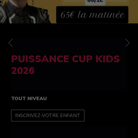
Previous
Nex
FELINE CUP 100%
féminine
TOUT NIVEAU
INSCRIPTION