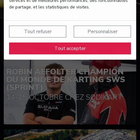
services et de meilleures performances, des fonctionnalités
de partage, et les statistiques de visites.
Tout refuser
Personnaliser
Suivez nos actualités
Tout accepter
ROBIN AFFOLTER CHAMPION
DU MONDE DE KARTING SWS
(SPRINT)
14-15 OCTOBRE CHEZ SODIKART