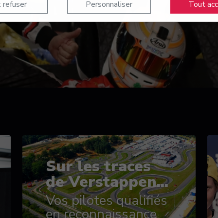
 refuser
Personnaliser
Tout ac
Sur les traces
de Verstappen...
Vos pilotes qualifiés
en reconnaissance