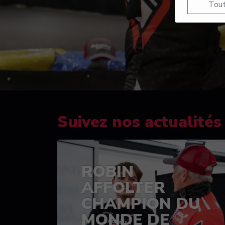
Tout
Suivez nos actualités
ROBIN
AFFOLTER
CHAMPION DU
MONDE DE