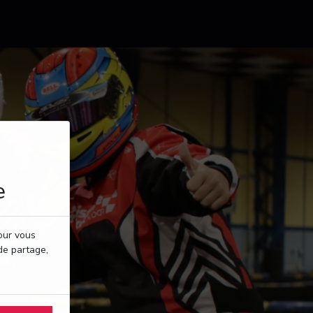
e
pour vous
de partage,