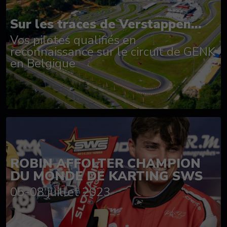
Sur les traces de Verstappen...
Vos pilotes qualifiés en
reconnaissance sur le circuit de GENK
en Belgique
ROBIN AFFOLTER CHAMPION
DU MONDE DE KARTING SWS
05-08 juillet 2023