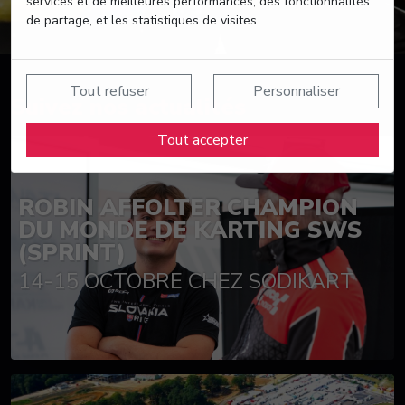
services et de meilleures performances, des fonctionnalités
de partage, et les statistiques de visites.
Tout refuser
Personnaliser
Suivez nos actualités
Tout accepter
ROBIN AFFOLTER CHAMPION
DU MONDE DE KARTING SWS
(SPRINT)
14-15 OCTOBRE CHEZ SODIKART