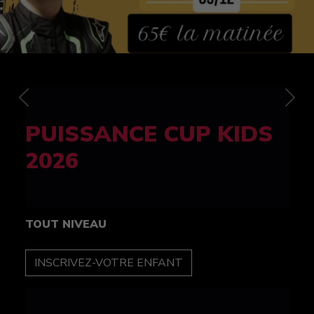
Previous
Nex
FELINE CUP 100%
féminine
TOUT NIVEAU
INSCRIPTION