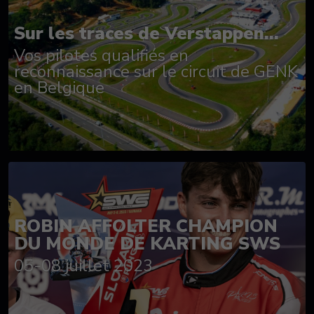
Sur les traces de Verstappen...
Vos pilotes qualifiés en
reconnaissance sur le circuit de GENK
en Belgique
ROBIN AFFOLTER CHAMPION
DU MONDE DE KARTING SWS
05-08 juillet 2023