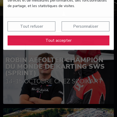
services et de meilleures performances, des fonctionnalités
de partage, et les statistiques de visites.
Tout refuser
Personnaliser
Suivez nos actualités
Tout accepter
ROBIN AFFOLTER CHAMPION
DU MONDE DE KARTING SWS
(SPRINT)
14-15 OCTOBRE CHEZ SODIKART