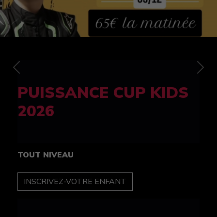
Previous
Nex
FELINE CUP 100%
féminine
TOUT NIVEAU
INSCRIPTION