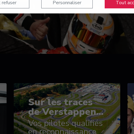
 refuser
Personnaliser
Tout ac
Sur les traces
de Verstappen...
Vos pilotes qualifiés
en reconnaissance