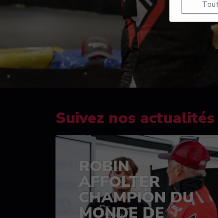
Tout
Suivez nos actualités
ROBIN
AFFOLTER
CHAMPION DU
MONDE DE