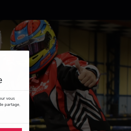
e
pour vous
de partage,