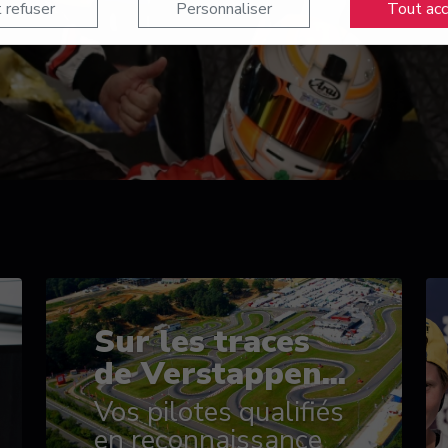
 refuser
Personnaliser
Tout ac
Sur les traces
de Verstappen...
Vos pilotes qualifiés
en reconnaissance