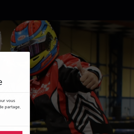
e
pour vous
de partage,