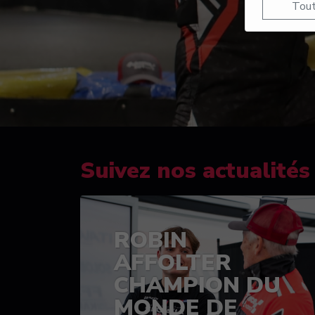
Tout
Suivez nos actualités
ROBIN
AFFOLTER
CHAMPION DU
MONDE DE